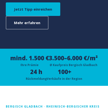
Jetzt Tipp einreichen
Mehr erfahren
mind. 1.500 €
3.500–6.000 €/m²
Ihre Prämie
Ø Kaufpreis Bergisch Gladbach
24 h
100+
Rückmeldung
Verkäufe in der Region
BERGISCH GLADBACH · RHEINISCH-BERGISCHER KREIS