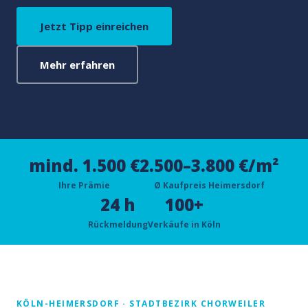
Jetzt Tipp einreichen
Mehr erfahren
mind. 1.500 €
2.500–3.800 €/m²
Ihre Prämie
Ø Kaufpreis Heimersdorf
24 h
100+
Rückmeldung
Verkäufe in Köln
KÖLN-HEIMERSDORF · STADTBEZIRK CHORWEILER