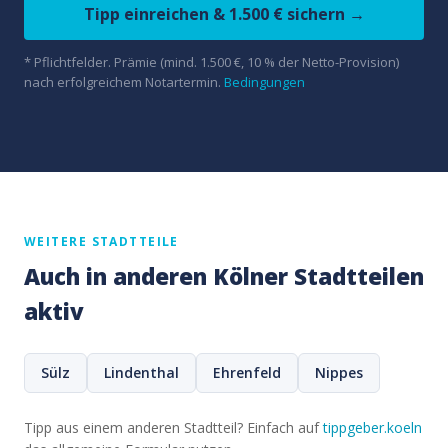
Tipp einreichen & 1.500 € sichern →
* Pflichtfelder. Prämie (mind. 1.500 €, 10 % der Netto-Provision)
nach erfolgreichem Notartermin.
Bedingungen
WEITERE STADTTEILE
Auch in anderen Kölner Stadtteilen
aktiv
Sülz
Lindenthal
Ehrenfeld
Nippes
Tipp aus einem anderen Stadtteil? Einfach auf
tippgeber.koeln