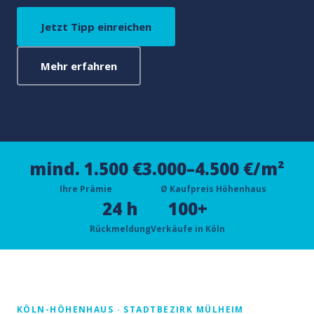
Jetzt Tipp einreichen
Mehr erfahren
mind. 1.500 €
3.000–4.500 €/m²
Ihre Prämie
Ø Kaufpreis Höhenhaus
24 h
100+
Rückmeldung
Verkäufe in Köln
KÖLN-HÖHENHAUS · STADTBEZIRK MÜLHEIM