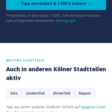
Tipp einreichen & 1.500 € sichern →
* Pflichtfelder. Prämie (mind. 1.500 €, 10 % der Netto-Provision)
nach erfolgreichem Notartermin.
Bedingungen
WEITERE STADTTEILE
Auch in anderen Kölner Stadtteilen
aktiv
Sülz
Lindenthal
Ehrenfeld
Nippes
Tipp aus einem anderen Stadtteil? Einfach auf
tippgeber.koeln