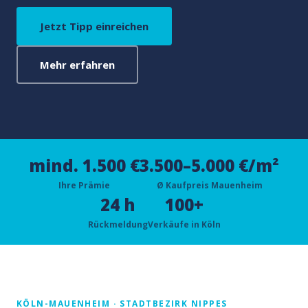
Jetzt Tipp einreichen
Mehr erfahren
mind. 1.500 €
3.500–5.000 €/m²
Ihre Prämie
Ø Kaufpreis Mauenheim
24 h
100+
Rückmeldung
Verkäufe in Köln
KÖLN-MAUENHEIM · STADTBEZIRK NIPPES