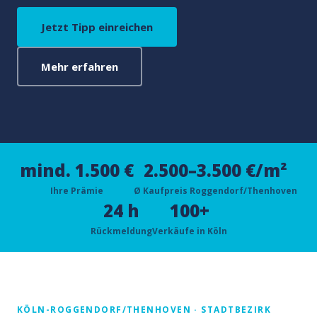
Jetzt Tipp einreichen
Mehr erfahren
mind. 1.500 €
2.500–3.500 €/m²
Ihre Prämie
Ø Kaufpreis Roggendorf/Thenhoven
24 h
100+
Rückmeldung
Verkäufe in Köln
KÖLN-ROGGENDORF/THENHOVEN · STADTBEZIRK