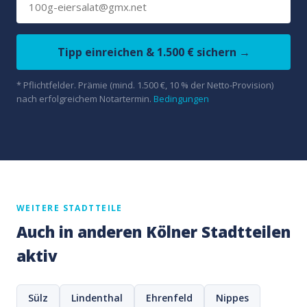
Tipp einreichen & 1.500 € sichern →
* Pflichtfelder. Prämie (mind. 1.500 €, 10 % der Netto-Provision)
nach erfolgreichem Notartermin.
Bedingungen
WEITERE STADTTEILE
Auch in anderen Kölner Stadtteilen
aktiv
Sülz
Lindenthal
Ehrenfeld
Nippes