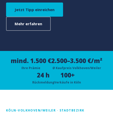
Jetzt Tipp einreichen
Mehr erfahren
mind. 1.500 €
2.500–3.500 €/m²
Ihre Prämie
Ø Kaufpreis Volkhoven/Weiler
24 h
100+
Rückmeldung
Verkäufe in Köln
KÖLN-VOLKHOVEN/WEILER · STADTBEZIRK