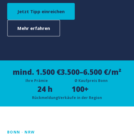
Jetzt Tipp einreichen
Mehr erfahren
mind. 1.500 €
3.500–6.500 €/m²
Ihre Prämie
Ø Kaufpreis Bonn
24 h
100+
Rückmeldung
Verkäufe in der Region
BONN · NRW