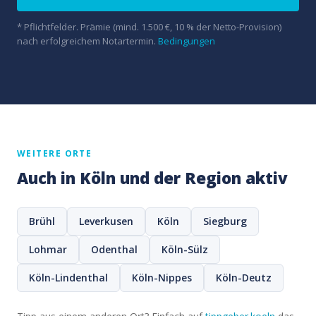
* Pflichtfelder. Prämie (mind. 1.500 €, 10 % der Netto-Provision)
nach erfolgreichem Notartermin.
Bedingungen
WEITERE ORTE
Auch in Köln und der Region aktiv
Brühl
Leverkusen
Köln
Siegburg
Lohmar
Odenthal
Köln-Sülz
Köln-Lindenthal
Köln-Nippes
Köln-Deutz