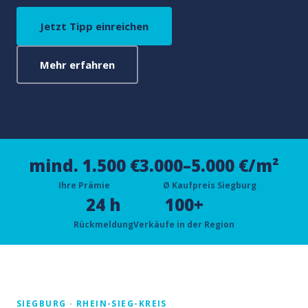
Jetzt Tipp einreichen
Mehr erfahren
mind. 1.500 €
3.000–5.000 €/m²
Ihre Prämie
Ø Kaufpreis Siegburg
24 h
100+
Rückmeldung
Verkäufe in der Region
SIEGBURG · RHEIN-SIEG-KREIS